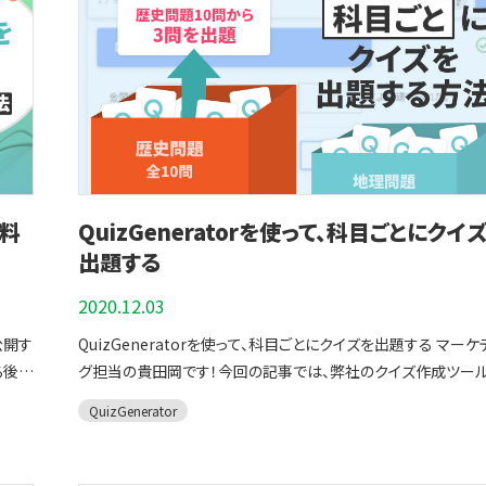
をして
県庁所在地を選びなさいsa:水戸市|茨城県の県庁所在地→水
ンラインテストを実施したい、日ごろの学習補助として、隙間時
題は
つくば市石岡市牛久市 群馬県の県庁所在地を選びなさいsa:前橋
動時間にコツコツ勉強したい方にピッタリなツールです。 目次はこち
市|群馬県の県庁所在地→前橋市高崎市太田市伊勢崎市 三重県の
ら １.クイズ作成ツール QuizGeneratorとは ２.QuizGeneratorの
ていま
なら
県庁所在地を選びなさいsa:津市|三重県の県庁所在地→津市
機能について ３.デザインカスタマイズにも柔軟に対応してます！ ４.​ま
部で
くらキ
市四日市松坂市 ステップ２．問題が出来たら変換ツールを使ってオリ
とめ クイズ作成ツール QuizGeneratorとは プログラミングがわか
点をと
ジナル問題を公開します ▼作成した問題データを選択し「変換」ボタ
らない人、パソコン操作が苦手な方でも簡単に多種多様な出題
てきま
ンをクリックすると、クイズプレイヤーが生成されます。 ▼限定公開
のクイズを作ることができ、PC・スマートフォン
→ URLを知っている人だけが、クイズを閲覧できます。埋め込
(iPhone,iPad,Android)に対応したクイズ作成ツールです。
うに
無料
QuizGeneratorを使って、科目ごとにクイ
対語
のタグ(IFrame)をコピーして貼り付けると、ブログやWEBサイ
QuizGeneratorは誰でも簡単にクイズが作れるWEBサービス
出題する
作業
ったクイズを載せることができます。 作成した問題はこのように表示
▼QuizGeneratorの特徴はこちら その１．一般の方でも手軽
行動す
されます！ 択一問題 Iframe対応ブラウザでご覧ください。 目次に戻
やクイズをWEB上に作ることができる。 その２．作った問題はス
を設け
2020.12.03
る Quizgeneratorの活用例を一挙ご紹介します！ こちらでは、
トフォン、タブレット、PCどれでも利用可能。 その３．作った問題
示に
ット
Quizgeneratorで作成した問題がどのように活用されている
公開す
QuizGeneratorを使って、科目ごとにクイズを出題する マーケ
WEBで公開したり、HPに埋め込むことができる。 その４．ライセ
・前後
 テ
紹介します。 オリジナル問題をWebサイトに埋め込む
ろ後数
グ担当の貴田岡です！今回の記事では、弊社のクイズ作成ツー
契約のお客様にはオリジナルのデザインカスタマイズが実装で
てい
知識
Quizgeneratorは、商用利用無料なので、作成したクイズをW
でしょ
【QuizGenerator】を使って、科目ごとにクイズ出題する方法を
QuizGeneratorのモード選択(master/normal) QuizGenera
返し復
QuizGenerator
ウトプ
イト・SNS・ブログに埋め込んで、イベント・検定サイト等の集客
年でし
介します。 QuizGeneratorはパソコン操作に自信がない方で
には「ノーマルモードとマスターモード」の2種類のモードがあり
とで、
ンツとして活用いただけます。「自治体のご当地検定」「資格試
す。
でクイズを作ることができるお手軽なクイズ作成ツールです。 
モード選択 ▼masterモードの特徴 ・繰り返し学習や復習を目的と
能をい
モする
の学習サイト」「イベントやオリジナルの資格・検定コンテンツの
ング
参考に是非クイズを作ってみてください。 目次はこちら １.
しております。 ・攻略開始ボタン、弱点克服ボタン、総復習ボタン