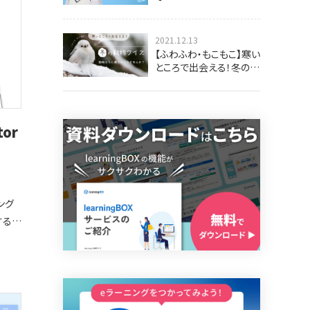
2021.12.13
【ふわふわ・もこもこ】寒い
問題記
ところで出会える！冬の動
プル
物クイズ
or
ての
今回は
ング
するこ
2
誤答2
った問
にオ