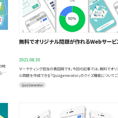
無料でオリジナル問題が作れるWebサービ
2021.08.30
の時
マーケティング担当の貴田岡です。今回の記事では、無料でオリ
も多
ル問題を作成できる「Quizgenerator」のクイズ機能について
た、
します。Quizgeneratorを使うと、学校や学習塾の試験勉強は
QuizGenerator
の記事
んですが、学生や先生との学習コミュニケーションとしても役立
たい記
ことができます。 パソコンとインターネットで簡単に問題が作れる
、英語
Webサービス QuizGeneratorは無料でオリジナル問題を作成する
にご活
ことができるWebサービスです。作成できる出題形式は、択一問
複数選択問題、記述問題、正誤問題など、全部で13種類以上の