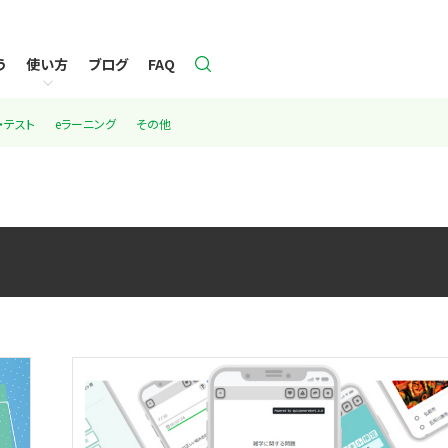
う
使い方
ブログ
FAQ
・テスト
eラーニング
その他
ライセンス購入のご案内
変換ツール
クイズのオプション設定
機能とマニュアル一覧
搭載機能一覧
問題作成フォームの活用
オプション項目一覧
リリースノート
ライセンス購入者限定機能
推奨環境