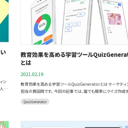
を作成することができます。 QuizGeneratorは多種多様な出題形式
からクイズを作ることができます 詳しくは下記一覧をご確認くださ
い。 クイズの問題形 択一問題（ラジオボタン）択一問題（ボタン式：ク
イックモード）複数選択問題正誤問題（〇×問題）組み合わせ
述問題複数記述問題記述問題＋穴埋め問題レポート付き問題
れるか
ダウン問題画像選択問題（択一） 目次に戻る 問題を実際に作ってみ
「大学
ましょう Quizgeneratorはテキストファイル・エクセルファイルに【問
賢い
教育効果を高める学習ツールQuizGenerat
題文・解答・解説】を入力し、ファイルをアップロードします。初め
ラミン
方には、「問題作成フォームで問題を作る」がおすすめです。※
とは
ことが
テキストファイルを例にして問題の作成方法をご紹介します。 ステッ
、文
2021.02.19
プ１．問題を作る templateをダウンロードして問題を作成してくだ
、
ィン
さい。 ▼templateはこちらからダウンロードできます日本語：
教育効果を高める学習ツールQuizGeneratorとは マーケティ
記号や
る人に
template ※テンプレートテキストの内容 1問目の問題文を記述出
担当の貴田岡です。 今回の記事では、誰でも簡単にクイズ作成
題形式を記述正答を記述誤答1を記述誤答2を記述誤答3を記述 
とができるQuizGeneratorについてご紹介いたします。
ーニ
QuizGenerator
問目の問題文を記述出題形式を記述正答を記述誤答1を記述
QuizGeneratorを使うとWeb上で試験問題を作成したり、作
のに頭
を記述誤答3を記述 今回は練習なので、県庁所在地に関する問題を
題をインターネット・SNS上に公開することができます。 商用利用も無
つか抜
４問【択一問題】作成します。 北海道の県庁所在地を選びなさいsa:札
料ですので、企業研修・検定試験などにもご利用いただけます。 WEB
問題
幌市|北海道の県庁所在地→札幌市函館市夕張市紋別市 茨城県の
上に検定試験や試験問題を設置したい、企業の研修内容の理解