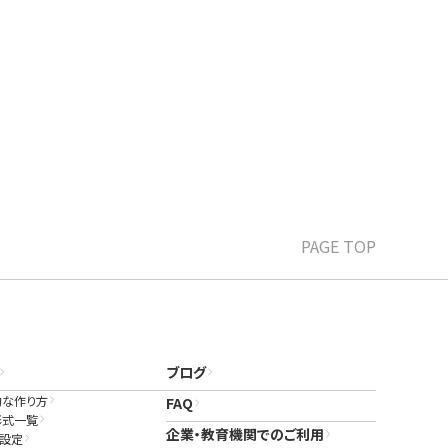
認くだ
で問題
、録
を進め
れる
が起動
しな
効果が
、オプ
があ
備など
。画像
作成し
成し
ルモー
いたし
が、
ターモ
師の
名】
.
とが
ます。
はこ
PAGE TOP
できま
がで
を
変え
に下記
選択
する
ブログ
かり易
す。
的な作り方
FAQ
形式一覧
もでき
、動
ちら
企業・教育機関でのご利用
ド設定