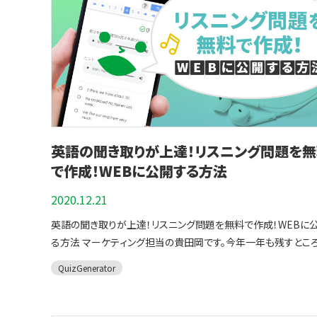
は、最後まで解くと採点結果が表示されます。 ぜひ答え合わせ
１．ずる賢い勉強法【まず答えを覚える】 ２．eラーニングを使ったアウ
みてください。 問題は全部で「12問」あります。（※リスニング問
トプット主流の学習 ３．QuizGeneratorを使うと簡単に自己流の問
除く） クイズにチャレンジする 入試問題を解いてみよう【数学】 数学
題が作れます ４．まとめ ずる賢い勉強法【まず答えを覚える】 勉強
Ⅰ、数学A、数学Ⅱ、数学B からそれぞれいくつか問題を抜粋し
のコツやテクニックは無数にありますが、テストで高得点を狙う
す。 枠に当てはまる記号や数字を入力してください。 問題は全
【インプット】⇒【アウトプット】に重きを置く学習が重要です。 い
「14問」あります。 クイズにチャレンジする 受験勉強で使える！
レイにノートをまとめても肝心の問題を解かなければテストで
QuizGeneratorのおすすめ機能 本番の大学入試を受験する際に
ることはできません。 ⇒答えを覚えれば「理解」はあとからつい
は、制限時間や合格点など、様々なミッションが存在します。
す。 インプットとアウトプットの関係性について インプットとは、脳の
QuizGeneratorはあらゆる設定をすることで、本番の受験のよ
英語の聞き取りが上達！リスニング問題を
中に情報を入れる作業です。 アウトプットとは、インプットの反
テストを受けることができます。 ▼QuizGeneratorでできるテスト対
で作成！WEBに公開する方法
で、脳の中に入ってきた情報を脳の中で処理し、外に「出力」する
策の設定をご紹介します。 ・出題順シャッフル設定を用いることで、答
です。 具体的にいうと「読む・聞く」⇒インプットで、「話す・書く・
えの順番を覚えることなく問題を解くことができる ・制限時間
2020.12.21
る」⇒アウトプットです。 勉強しているはずなのに頭に入ってこない、
て、時間内に問題を解く習慣をつける ・問題途中の正誤を非表
記憶の定着が悪い。 そんな人はもしかすると勉強方法が「インプ
英語の聞き取りが上達！リスニング問題を無料で作成！WEBに
することで、答え合わせをしながら苦手な問題を明確にできる 
ばかりになっていてアウトプット」が不足しているかもしれません。
る方法 マーケティング担当の貴田岡です。今年一年も残すとこ
の問題を自由に移動できる設定をすれば、得意な問題から解い
ストの成績を伸ばすなら「アウトプット」を増やす インプットした
週間になりました。 今年一年は皆様にとってどんな一年でした
くことや、テスト全体の把握ができる ・問題を作成したら、繰り
QuizGenerator
は、小テストや問題集を使って時間や回数を決めて定期的にア
うか？ コロナウイルス関連のニュースが多く、暗い話題が多い
習することができ、作った問題は他の人とも共有できる などが挙げら
ットしましょう。 記憶を思い出すプロセスを反復的に刺激するこ
た。2021年は皆様にとって明るい年であることを切に願っていま
れます。 この中でも特におすすめしたい、QuizGeneratorの機
学習した内容が定着します。 テストを実施したら必ず成績をメ
今回の記事ではお客様からよくお問い合わせをいただく、リスニ