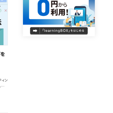
戸市
間や移
桑名
形式
み用
ズを
トに作
です。
に問題
マー
は
かをご
ティン
ンスご
ル
きる。
EBサ
ご紹
tor
コンテ
も数分
ます。
験対策
本稿を
サンプ
の3つ