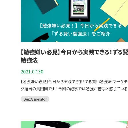
QuizGeneratorが便利！ ２．入試問題を解いてみよう【英語】 ３. 入試
問題を解いてみよう【数学】 ４. 受験勉強で使える！QuizGenerator
のおすすめ機能 ５. learningBOXで成績管理 ６. まとめ 受験対策を
するならQuizGeneratorが便利！ QuizGeneratorは、パソコンとイ
ンターネットで簡単に問題が作れるWebサービスです。
QuizGeneratorという名前から「クイズ作成ツール」だと思わ
もしれません。 しかし、QuizGeneratorはクイズ作成以外にも
【勉強嫌い必見】今日から実践できる！ずる
試験や資格試験のテスト」も簡単に作成することができます。
QuizGeneratorでできる受験対策 QuizGeneratorはプログ
勉強法
グがわからない人でも、誰でも無料でオリジナルの問題を作る
2021.07.30
可能です。 今回は作成していませんが、英語のリスニング問題や
章が縦書きである国語のテストも作成することができます。 また
【勉強嫌い必見】今日から実践できる！ずる賢い勉強法 マーケテ
「LaTex」にも対応しているので、数学の問題で使用する「特殊
グ担当の貴田岡です！ 今回の記事では勉強が苦手と感じてい
数式を含んだ問題」も作成いただけます。 ⇒詳しくは、こちらの
ぜひ実践して欲しい勉強法をご紹介します。 ▼勉強に取り組んでいて
QuizGenerator
QuizGeneratorは数学の数式、特殊記号にも対応しているeラ
下記のようなご経験はございませんか？ 「一生懸命塾に通って勉強し
ングシステムです。をご覧ください。 入試問題を解いてみよう【英語】
ているのになかなか成績が上がらない」 「勉強しているはずな
大学入試対策として2020年度の大学入学共通テストからいく
に入ってこない」 「記憶してもすぐに忘れてしまう」 ※1つでも当ては
粋して、QuizGeneratorで問題を作成してみました。 こちらの
まった方！ぜひ最後までお付き合い頂ければ幸いです。 目次はこちら