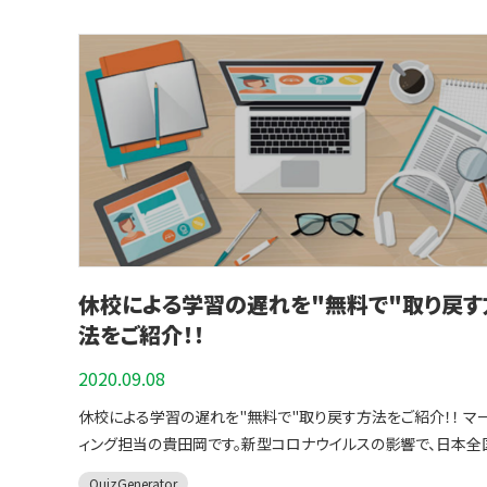
QuizGeneratorの解説について ２. 解説の設定方法 ３. 解説を設定
ストを受ける際は最初にテスト全体に目を通し、それぞれの問
にチャレンジする ２．問題はこちらから解くことができます
ジ マスターモードにチャレンジ フランス語のリスニング問題 ノーマル
したクイズを見てみる ４. まとめ QuizGeneratorの解説について
やす大まかな時間配分を考慮すると思います。 そういった場合に
セクション問題にチャレンジする ３．問題はこちらから解くこと
モードにチャレンジ マスターモードにチャレンジ ドイツ語のリスニン
QuizGeneratorは学習者の解答に応じて解説（フィードバック
番に囚われることなく自由に問題を表示できるよう設定するこ
ます ⇒ 本番の試験にテストにチャレンジする
グ問題 ノーマルモードにチャレンジ マスターモードにチャレンジ 複
示できます。 解説は以下の３種類の方法から設定でき、指定し
きます。 ⇒詳しくは、前後の設問への移動をご覧ください。
QuizGeneratorは13種類上の出題形式に対応してます パソ
リスニング問題 セクション問題にチャレンジ 複合問題にチャレ
に「文字・リンク・画像・動画」など、様々なファイルを挿入・表示
▼QuizGeneratorの便利な使い方についてはこちらの記事に
苦手な方でもWEB上でかんたん作成・簡単公開！スマホ、タブレ
※こちらの機能は、ライセンスなしでもご利用頂けますが、利用
す。 ３種類の解説表示 設定１．どの選択肢を選んでも、一律の解説を
く解説されています。 learningBOXで成績管理 learningBOXは、
パソコンなどで利用可能です。 作り方も至ってシンプルで簡単！ 
制限があります。音声合成機能の利用は１つのプレイヤー内に
表示する 設定２．正答時と誤答時で異なる解説を表示する 設定
Quizgeneratorのクイズ機能に加え、「採点・成績管理」を一括
イズの作り方について １．初めての方は問題作成フォームがオ
上設定する場合、ライセンスのご購入が必要です。ライセンスを
選択肢ごとに個別の解説を表示する 解説の設定方法 最初の選択肢
管理できるeラーニングシステムです。 learningBOXを使えば、
です。専用のフォームに打ち込んでいくだけでクイズが作れます。 
ることで、リスニング問題を無制限に作ることが可能です。 ライ
の末尾に|で区切って文章を書くと、解答後に解説として表示さ
とに自動で勉強時間のカウントも行ってくれます。 どれだけ勉
クイズ数が多く、素早く作りたい方はテキストがオススメです。 ３
スの価格については、1ヶ月間のライセンスが5,500円（税込み）、
す。 こちらの問題を例にして、解説を設定します。 ▼テキストファイル
り組めているのか確認しつつ、計画的に勉強を進めることがで
い慣れたファイルで一括作成したい場合はエクセルで作るのを
間のライセンスが22,000円（税込み）となっております。ライセン
で作成した場合 北海道の道庁所在地を答えてください sa: 札幌市 函
す。 問題を解くだけではなく、「自分で問題文を考え、繰り返し
スメします。 ※QuizGeneratorはお客様のレベルや使い勝手に合わ
まだ購入されてないお客様はこちらから購入することができます
休校による学習の遅れを"無料で"取り戻す
館市 帯広市 苫小牧市 ▼QuizGeneratorの簡単なおさらい ▼クイ
復習する」ことは大学入試対策として、とても有効な学習方法で
せて、上記３つの方法からクイズを作成することができます。 詳
⇒QuizGeneratorのライセンスを購入する リスニング問題の作り
ズに解説を設定する際に使うキー 設定１．どの選択肢を選んでも、
法をご紹介！！
受験対策をするにあたって、learningBOXで自分の成績を自
り方はクイズジェネレータでクイズを作るをご確認ください。
方 今回は練習なので、テキスト・エクセル・作成フォームを使って
一律の解説を表示する ▼最初の選択肢の末尾に|で区切って文
できれば「テストの点数が徐々に上がっている！」など、モチベー
QuizGeneratorを使うと簡単に自己流の問題が作れます
スニング問題の作り方をご紹介します。 ▼音声合成機能を使うときの
2020.09.08
書くと、解答後に解説として表示されます。 北海道の道庁所在地を答
にもつながります。 learningBOXの使いについては、こちらの
QuizGeneratorはオプション値を設定することで様々なカスタ
ポイント <<読み上げたい文章>>のように記述します。※必ず半角で
えてください sa: 札幌市|北海道の道庁所在地は札幌です。 函館
休校による学習の遅れを"無料で"取り戻す方法をご紹介！！ マ
介にて詳しく解説されています。 まとめ 「志望している大学に受か
ズが可能です。 ▼よく使われるオプション項目はこちらです オプショ
（記号含む）入力してください テキストでクイズを作る場合 テキスト
広市 苫小牧市 ※最初の解答の選択肢の末尾に|で区切って文章を書
ィング担当の貴田岡です。新型コロナウイルスの影響で、日本全
りたい！そのためには、とにかく勉強だ！」と、やみくもに勉強す
ン値 設定値（単位） 内容 #mode nomal モード #question_count
ファイル（.txt）を開いて、問題を作成します。 次に、音声合成機
くと、解答後に解説として表示されます。上記の場合、どの選択
学校で学習の遅れや、長期休校による学習の遅れをどう挽回す
では中々思うように受験対策ができないかもしれません。 受験
10（問題数） 出題数上限 #passing_score 80（点数） 合格点
み上げたいテキスト部分をという風に括弧で囲います。分かり易
QuizGenerator