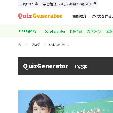
学習管理システムlearningBOX
機能紹介
クイズを作ろ
Category
QuizGenerator
問題作成
雑学クイズ
試験
機能紹介
クイズを作ろう
使い方
出題形式一覧
問題作成フォームで作る
基本的な作り方
オプション機能一覧
テキストで問題を作る
出題形式一覧
ブログ
QuizGenerator
モード設定
エクセルで問題を作る
モード設定
QuizGenerator
19記事