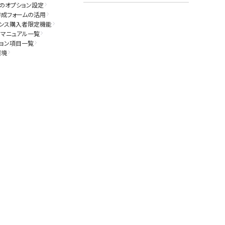
材とし
ラー
のオプション設定
。 特
を挿
作成フォームの活用
じ様
センス購入者限定機能
設定
マニュアル一覧
動
。最後
ョン項目一覧
ンテン
環境
したメ
はテキ
とが
った設
をその
て動
設定
まと
キスト
のに
おスス
成で
そのま
ます。
ついて
ント
と動画
く設
zip
の作成
ニン
画を
オプシ
うご
、ク
いいた
読み込