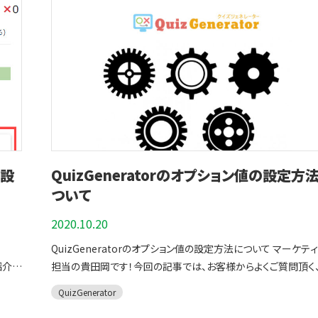
ル」「学習塾のWEBコンテンツ」などのご利用実績があります。 学校教
ツール
QuizGeneratorとは ２. セクション別問題の機能について ３. セクシ
から選択できます。 ▼normalモードの特徴 ・クイズ開始画面
なり
」とい
育の現場で、無料の補助教材として利用する 資格試験対策や学校の
か大変
ョン別問題の作り方 ４. learningBOXを使うと学習者の成績管理も
ボタンのみ表示されます。 ・テストや試験の際はノーマルモード
ること
定期試験前の試験対策など、作ったクイズを配布することで、無
一目でわかる ５. まとめ QuizGeneratorとは QuizGeneratorを使
すすめです QuizGeneratorは活用シーンに合わせてモードを選択
制限
使える「補助教材ツール」として利用できます。また、弊社開発の
うと、オリジナルのクイズを自由に作成することができます。クイ
することができます。 ▼ノーマルモードとマスターモードの違い
も可
ニングシステム「learningBOX」と一緒に使うことで、成績の保
出題形式も、一般的な正誤問題や択一問題以外にも「並び替え
てはこちらの記事にて詳しく解説されています。 QuizGeneratorの
活用
講生の管理が可能になります。 オンライン試験・検定を実施する
や穴埋め問題、記述問題」など、お客様の活用シーンに合わせて
機能について QuizGeneratorを使うと13種類の出題形式か
み採
 学
Quizgeneratorで作成した問題は「learningBOX」に簡単に
い箇所
ズをWEB上で作ることができます。 QuizGeneratorは出題形式も１
ズを作成することができます。 択一問題、正誤問題、複数選択問
す。
。 作
ロードすることができ、作ったコンテンツは外部に販売すること
問題を
３種類と豊富な上に、弊社独自のオプションを自由に組み合わ
記述問題、穴埋め問題、並び替え問題、組み合わせ問題、プルダ
たつ
とがで
ます。learningBOXには決済機能があるので、オンライン試験・
とで、「時間の制限、出題数のランダム化、科目ごとにクイズを出
問題など様々な出題形式をご用意しています。 ※下記キャプチ
後ま
回で
を設
QuizGeneratorのオプション値の設定方
の申し込み管理、受験料の徴収なども可能です。詳しくはこちら
語を
る(セクション問題の設定)」など多種多様な学びを実現するこ
動画をクリックすると、実際の動作を確認することができます。 出題
程が
【EC特別ライセンス】をご覧ください。 目次に戻る まとめ 今回の記事
にも
きます。 ■QuizGeneratorの特徴 ・多機能な出題形式(13種類+レポ
ついて
形式 QuizGeneratorで設定できる出題形式 択一問題 正誤問題 複
。 本
校で
では、無料でオリジナル問題が簡単に作成でる学習ツール
ート付き問題) ・クイズの中の問題文や解説に「画像や音声、動画
数選択問題 記述問題 穴埋め問題 詳しくはこちら ⇒ 出題
って、
2020.10.20
【Quizgenerator】をご紹介しました。Quizgeneratorを使っ
YouTube動画」を設定することができます。 ・URLリンクを設置
覧を見る オプション設定で簡単にオリジナル問題が作れる
おす
⇒歴史
学習は本番の試験を解く際に必要な基礎の積み重ねに大変オ
とができます。(細かい解説文がなくても指定のリンク先で解説
QuizGeneratorは独自のオプションを設定することができます。
QuizGeneratorのオプション値の設定方法について マーケテ
覧く
する
な学習方法です。理解度に合わせて何度も繰り返し学ぶことが
ード
が可能) ・本番さながらの試験を実施できる。(時間制限、点数の
らのオプション値を設定することで、タイトルや開始メッセージ
紹介し
担当の貴田岡です！今回の記事では、お客様からよくご質問頂く
環境
ので、高い学習効果が期待できます。この機会にぜひクイズを作
レン
分、学習者の回答を非表示にすることができる) ※QuizGenerat
更、時間制限、出題数制限など様々なカスタマイズが可能にな
て異
QuizGeneratorのオプション値の設定方法についてご紹介い
と通
QuizGenerator
みてはどうでしょうか？本稿もお付き合いいただきありがとうご
ズを
の特徴はこちらにも詳しく解説されています。 セクション別問題の機
す。 ▼学習者、管理者の活用シーンに合わせた問題が作成、編集でき
す。 QuizGeneratorでクイズを作成していて、オプション値を設定し
、テ
問題
ました。 ▼こちらもおすすめ！あわせて読みたい 目次に戻
能について セクション別問題とは、お客様が作成したクイズを