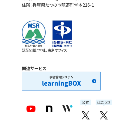
と表示されます。 エクセルで作成した場合の解説の設定方法 エクセ
面だけに限らず、精神的な影響も然りです。 自宅での自学学習という
住所：兵庫県たつの市龍野町堂本216-1
ることができ、受講者が自身の都合の良い時間に学習できます。
う|Good morning. こんにちは おやすみ 3 <<How are you doing?
ルでクイズを作成するには、ファイルの先頭に「#format:table
慣れない勉強方法により、勉強に手がつかなくなったり、頑張っ
度に合わせて何度も繰り返し学ぶことができるので、高い学習
>> sa: お元気ですか|How are you doing? 何時ですか どち
述してください。1つの設問が1行に対応します。各行には、問題
部活動の活動継続が困難になり、辛い思いをした子も多いでしょ
期待できます。 ▼こちらもおすすめ！あわせて読みたい「教育効果を
ますか 4 <<How have you been? …I’ve been great. And you?>>
答、誤答がタブ区切りで並びます。 以下の例の1問目は、 問題文
新型コロナウイルスの感染拡大により、今後の授業や学習に様
高める学習ツールQuizGeneratorとは」
sa: 元気にしてた？・・・元気でしたよ、あなたは？|How have yo
海道の県庁所在地をを答えてください」 正解は「札幌市」、不正
不安や悩みを抱えている学校関係者、子供、保護者は多いです。 ▼
been? …I’ve been great. And you? しばらく会ってなかった
「函館市／帯広市／苫小牧市」です。 A B C D E F 1 #format:table 2
型コロナウイルスによる不安の声・・・・・ 休校後の学習格差に8割が
ね・・・久しぶりですね、最近どうしてた？ 本当に久しぶりだね・・
#question_count:10 3 北海道の道庁所在地を答えてください sa:
不安…オンライン化に期待 出典：イーラーニング研究所|2020
認証組織：本社、東京オフィス
間あってませんでしたね、最近どう？ ⇒エクセルで問題を作る 作成
札幌市|正解です！ 函館市|1934年までは道内最大の都市だっ
コロナウィルスによる学習対策に関する調査アンケートより -いま学
フォームから作る場合 こちらのWEBフォームをクリックして、ク
ですが、道庁は存在しません。 帯広市|帯広は十勝地方の中心と
校と教員に何が起こっているのか―教育現場の働き方改革を追
テスト作成フォームを開きます。 問題編集をクリックします。 <<読み
関連サービス
すが、道庁は存在しません。 苫小牧市|道内５番目の都市ですが
典：BEST TiMES|【コロナ禍の教育現場】子どもと教員のメン
上げたい文章>>のように記述します。 音声の再生回数を1回きりに
庁は存在しません。 作成フォームを使って解説を設定する方法 作成
アを放置するなより 【大学受験】コロナの影響で「受験に不安」9割以
設定する方法 ・1回きりの再生にしたい場合は、カッコを2個 
フォームを使うと、手軽に問題文や正答、解説を設定できます。 ▼出
上 出典：ODKソリューションズ|受験生への新型コロナウイルス
個に変えて記述します。 例)<<<Hello,Mr.John>>> 話者を変更す
題形式、問題文の入力 ▼正答、誤答、解説の入力 ▼解説の種類 解
響に関する調査より 子どもがいる親世代に聞いた「2020年新型コロ
る方法 話者を変えることもできます。（デフォルトはJoanna） 例
説を設定したクイズを見てみる それでは実際に、解説を設定し
ナウィルスによる学習対策に関する調査アンケート」 イー・ラー
Nicoleに話者に変える場合は、<<Nicole:Good morning.>
イズを見てみましょう。 まとめ 今回の記事では、QuizGeneratorの
グ研究所では20代～50代の子どものいる親を対象に「2020年
します。 Russellに話者に変える場合は、<<Russell:Good
解説の設定方法についてご紹介いたしました。 クイズに解説を
コロナウィルスによる学習対策に関する調査」を実施いたしまし
morning.>>と記述します。 ⇒話者の一覧はこちらからご覧ください。
することで、分からない問題をうやむやにせず、正しい解答を正
▼新型コロナウイルスに対する不安 出典：イー・ラーニング研究所調
learningBOXを使うと成績データの管理や確認も一目で把握でき
効果的に学習することができます。 また、解説には「文字・リンク
べより引用 ▼保護者が学校現場に希望する対応 出典：イー・ラーニ