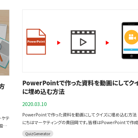
る！
理解が難しい問題には『画像、動画、解説、レポート機能
ようと思った時、上手く設定が出来ないで困ってしまった方、解
題に費
 ⇒
のセクション（グループ）に分け、それぞれのセクションから指定
加する。
学習者の成績や回答を隠したり、合格点、時間制限
見つからずクイズの作成を途中で破棄してしまった方！！こちら
、順
ができ
数の問題を出題することができる機能です。 難易度ごとにグル
も設定可能です。
予習、復習、再学習には問題の出題、選択
）を表
を参考にクイズのオプション値をもう一度設定しましょう！それで
とがで
合
けしたり、単元毎にグループ分けすることで、出題内容が偏るこ
ンダム化がオススメです。
オプション設定はお使いのパソコン
た箇所
本稿もどうぞよろしくお願いします。 目次はこちら １.
コンが
ンジ
防ぎます。 ▼今回はサンプル問題として歴史、地理、公民の各セクショ
全てWEB上で設定が行えます。 ▼オプションを設定したオリジナル
可能で
QuizGeneratorの特徴について ２. オプション値の設定方法 ３.
も詳し
ット、
数に
ンからクイズが３問出題される社会クイズを作りました。 セクション
クイズはこちらの記事にて詳しく解説されています。 デザインカス
learningBOXを使うとオプション値の設定を簡単に設定するこ
▼ク
５つ以
は固定表示とランダム表示の二つから設定することができます。
タマイズにも柔軟に対応してます！ QuizGeneratorのライセンスをご
３．
できます ４. まとめ QuizGeneratorの特徴について
して
ススメ
購入す
表示の場合は、第一セクション、第二セクションの順番でそのま
購入すると、お客様のお好みに合わせて、『 プレイヤー画面のデ
QuizGeneratorはプログラミングがわからない人、パソコン操
日ご
２．
セン
題されます。 ランダム表示の場合は、第一セクション、第二セクション
の変更・システム内の言葉を自由に変更 』することができます。 
れま
苦手な方でも、自分のイメージしたクイズを作ることができます
強に取
．使
1年
の順序に関係なくランダムで出題されます。 セクション別問題の
に加え、リスニング問題などで活用される『 音声合成機能 』のオ
の形式は「択一・正誤・穴埋め・並び替え・記述・音声合成問題」
きま
オス
スを
順をシャッフルに設定する方法こちらの記事にて詳しく解説され
ョン設定をプレイヤー内に制限なく設定することができます。 デザイ
全部で13種類の中からクイズを無料で作成することができます。 
問題を
PowerPointで作った資料を動画にしてク
。
ます。 ⇒セクション別問題の表示順をシャッフルに設定する セクショ
方
ンの変更について QuizGeneratorのデザインはHTML(index.h
種多様な出題形式以外にも誰でも簡単にWeb上に、クイズを
す。
しい作
に埋め込む方法
ン別問題の作り方 今回は練習なので、問題作成フォームを使っ
と、スタイルシート(css/style.css)で構成されており、お客様の
ることができます。企業研修・検定試験など、お客様の活用シー
己管理
、リ
クション別問題を作ってみたいと思います。 QuizGeneratorは
に合わせて自由に変更出来ます。また、クレジット表示も非表示
章を
わせて無料でご利用いただけます。 QuizGeneratorのオプション値
ション
2020.03.10
作成フォーム」・「テキストファイル」・「エクセル」の3パターンか
ります。 ▼QuizGeneratorライセンス購入のご案内についてはこちら
とは？ お客様が作成したクイズのタイトルや文言の変更、時間制
機能紹
マイ
ズを作ることができます。 QuizGeneratorを使った、クイズの作り方
PowerPointで作った資料を動画にしてクイズに埋め込む方法 こん
の記事にて詳しく解説されています。 QuizGeneratorはこんな使い
市 帯
選択肢のランダム表示など様々なカスタマイズを無料で設定す
ーケテ
についてはこちらの記事にて詳しく解説されています。
にちはマーケティングの貴田岡です。皆様はPowerPointで作
方やお客様に大変おすすめです！ 受験対策・通信制教育・検定
とができる機能です。 オプション値の設定をすることで、より本番に近
国の
るだけ
能で読
⇒QuizGeneratorでクイズ作る 作業手順１：問題作成フォームを
資料を動画に変換する方法をご存知でしょうか？PowerPoint
使えます！！ まとめ 今回の記事では、誰でも簡単にクイズ作成するこ
肢を選
いテストを作成したり、予習や復習を効率良く学習する設定が
るか
に備
QuizGenerator
いよ
開きます こちらをクリックして問題作成フォームに移動します。
料作成やプレゼンをする際に大変便利なツールですよね。スラ