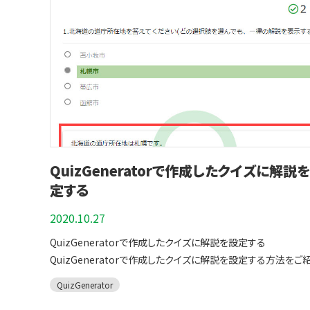
くつかピックアップしてご紹介します。 制限時間を設ける 上記でも
クセをつけましょう。 その日の勉強を終えて記録を振り返るとき、「今
問題の作り方について詳しくご紹介します。 弊社のクイズ作成
触れたように、実際のテストでは制限時間内に解答しなければ
日は頑張ったな」という充実感や、「今日は間違いが多かったな
であるQuizGeneratorを使うと自分で勉強するには、なかな
ません。 QuizGeneratorで制限時間を設けてテストを作成す
う悔しさを味わえ、翌日以降のモチベーションにつながります。 eラ
なリスニング問題も簡単に作ることができます。 目次はこちら １.
で、本番のプレッシャーや時間配分について心構えができます。 
ーニングを使ったアウトプット主流の学習 アウトプットには
QuizGeneratorの音声合成機能 ２. 音声合成機能を使ったリスニン
時間は「秒」単位で設定することができるので、細かな時間調整
「Quizgeneratorのクイズ機能」が大変効果的です。
グ問題はこちら ３. リスニング問題の作り方 ４. まとめ
能です。 ⇒詳しくは、制限時間の設定方法をご覧ください。 問題途中
Quizgeneratorはスマートフォンやタブレット、PC等の端末を
QuizGeneratorの音声合成機能 QuizGeneratorの音声合成機能
の正誤を非表示にする 問題ごとに解答を表示せず、最終問題の
し、インターネットを介して学習できる画期的な学習ツールです。
を使うと「問題文・選択肢・解説」の中で文章を読み上げさせた
点ボタンを配置し、解答し終わった後に正誤を表示できる設定で
習者の目的や用途に合わせて、自分で問題を作ることができます
を英語、ドイツ語、フランス語など様々な国の言語でリスニング
こちらの設定により、問題を解きながら解答を見ることで理解し
成した問題は小テストや本番さながらのテストも無料で作るこ
作ることができます。 QuizGeneratorで設定できる言語一覧はこち
もりになる、とった事態を防ぐことができます。 また、テストを最
きます。 一度作成したテストはインターネット上で「いつでも・何
QuizGeneratorで作成したクイズに解説
らです QuizGeneratorの音声合成機能を使うと様々な国の言
で受けた後に正解が分かることで、必然と答え合わせをする課
も・好きな時間」に予習や復習が可能です。 ▼こちらは、
リスニング問題として出題することができます。 言語の種類以外
定する
生じるので、不正解だった箇所をゆっくりと見直すことができます
QuizGeneratorで作成した歴史に関するサンプル問題です(学
「男性/女性」から話者を選択することも可能です。 本サービスは
番のテストは、その都度答え合わせをすることは不可能です。 従
2020.10.27
活用できるeラーニング学習から抜粋) QuizGeneratorで作成した
Amazon Pollyを使って音声を合成しています。 最新のデータは こ
より本番のシチュエーションに近い学習をしたい方には、とても
問題はこちらをクリックして実際に問題を解くことができます 
ちらから確認することができます。 音声合成機能を使ったリスニング
QuizGeneratorで作成したクイズに解説を設定する
すめの機能です。 ⇒詳しくは、問題途中の採点ボタンを隠すをご
に関する問題にチャレンジする ※その他にも、『日本の地理に関
問題はこちら 今回はサンプル用で、ノーマルモードとマスターモ
QuizGeneratorで作成したクイズに解説を設定する方法をご
ださい。 前後の問題を移動できる デフォルト設定だと順番に問題が
問題、科目ごとから問題を出題するセクション問題、本番の試験
に分けたリスニング問題をご紹介します。 「ノーマルモードにチャ
ます。 全ての解答に対して同じ解説を表示させたり、解答に応じ
出題され、前後の問題を自由に見ることはできません。 故に、ひ
QuizGenerator
に近いテスト』など、ご利用方法に合わせて設定が行えます。 １．問題
ジ」、「マスターモードにチャレンジ」をクリックすると実際にクイ
なる解説を表示させることが可能です。 目次はこちら １.
り問題を解いた後、自分の解答を見直すことが不可能です。 また
はこちらから解くことができます ⇒ 日本の地理に関する
解くことができます。 英語のリスニング問題 ノーマルモードにチャレン