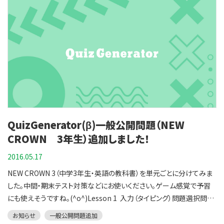
題Lesson 4GET 入力（タイピング）問題選択問題 USE 入力（タイピン
グ）問題選択問題Let's Talk 4 入力（タイピング）問題選択問題Let's
Read 1 前半入力（タイピング）問題選択問題 後半入力（タイピング）問
題選択問題Lesson 5GET 入力（タイピング）問題選択問題 USE 入力
（タイピング）問題選択問題Let's Talk 5 入力（タイピング）問題選択問
題Lesson 6GET 入力（タイピング）問題選択問題 USE 入力（タイピン
グ）問題選択問題Let's Talk 6 入力（タイピング）問題選択問題
Lesson 7GET前半入力（タイピング）問題選択問題 後半入力（タイピ
ング）問題選択問題 USE 入力（タイピング）問題選択問題Lesson
QuizGenerator(β)一般公開問題（NEW
8GET 入力（タイピング）問題選択問題 USE 入力（タイピング）問題選
択問題Let's Talk 7 入力（タイピング）問題選択問題Let's Read 2 前
CROWN 3年生）追加しました！
半入力（タイピング）問題選択問題 後半入力（タイピング）問題選択問
2016.05.17
題 お世話になった、10ン年前も、「Uluru」を学習しました。Lesson4の
NEW CROWN 3（中学3年生・英語の教科書）を単元ごとに分けてみま
飾り巻き寿司は、最近ものすごく人気ですね！
した。中間・期末テスト対策などにお使いください。ゲーム感覚で予習
にも使えそうですね。(^o^)Lesson 1 入力（タイピング）問題選択問題
Let's Talk 1 入力（タイピング）問題選択問題Lesson 2GET 入力（タ
お知らせ
一般公開問題追加
イピング）問題選択問題 USE 入力（タイピング）問題選択問題Let's