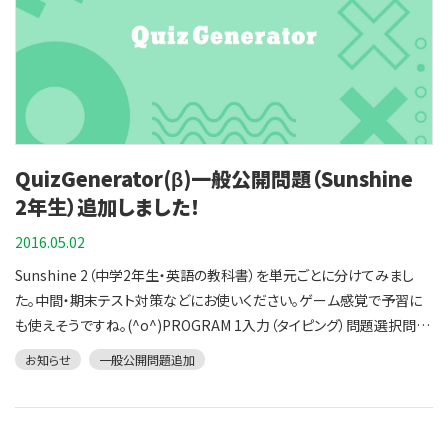
グ）問題選択問題まとめと練習 4入力（タイピング）問題選択問題Unit
9入力（タイピング）問題選択問題Daily Scene 5入力（タイピング）問題
選択問題Presentation 2入力（タイピング）問題選択問題Unit 10入
力（タイピング）問題選択問題Daily Scene 6入力（タイピング）問題選
択問題Unit 11入力（タイピング）問題選択問題Daily Scene 7入力（タ
イピング）問題選択問題Presentation 3入力（タイピング）問題選択問
題Let's Read入力（タイピング）問題選択問題NEW HORIZON 1と3の
QuizGenerator(β)一般公開問題（Sunshine
登場人物である「エレン・ベーカー先生」が今人気のようですね。ひとま
わり上の主人から教えてもらいました。物知り／(^o^)＼残念ながら、2
2年生）追加しました！
年生では出てきません。(^_^;)
2016.05.02
Sunshine 2（中学2年生・英語の教科書）を単元ごとに分けてみまし
た。中間・期末テスト対策などにお使いください。ゲーム感覚で予習に
も使えそうですね。(^o^)PROGRAM 1入力（タイピング）問題選択問題
POWER-UP 1入力（タイピング）問題選択問題PROGRAM 2入力（タイ
お知らせ
一般公開問題追加
ピング）問題選択問題POWER-UP 2入力（タイピング）問題選択問題
PROGRAM 3入力（タイピング）問題選択問題POWER-UP 3入力（タイ
ピング）問題選択問題My Project 4入力（タイピング）問題選択問題