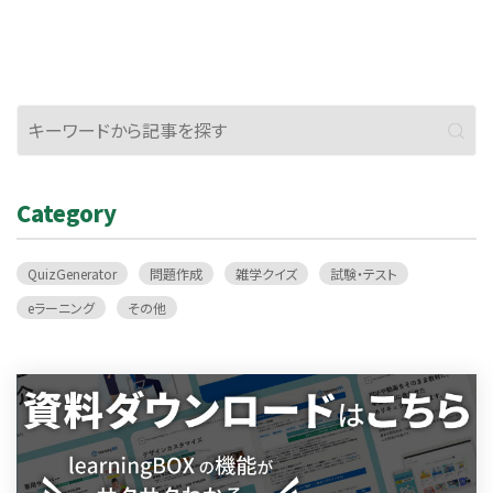
イピング）問題選択問題PROGRAM 3 入力（タイピング）問題選択問題
POWER-UP 2 入力（タイピング）問題選択問題My Project 7 入力（タ
イピング）問題選択問題PROGRAM 41,2入力（タイピング）問題選択問
題 3,4入力（タイピング）問題選択問題POWER-UP 3 入力（タイピング）
問題選択問題PROGRAM 5 入力（タイピング）問題選択問題POWER-
UP 4 入力（タイピング）問題選択問題PROGRAM 6 入力（タイピング）
問題選択問題My Project 8 入力（タイピング）問題選択問題
PROGRAM 7 入力（タイピング）問題選択問題POWER-UP 5 入力（タ
Category
イピング）問題選択問題PROGRAM 8 入力（タイピング）問題選択問題
POWER-UP 6 入力（タイピング）問題選択問題PROGRAM 91,2入力
QuizGenerator
問題作成
雑学クイズ
試験・テスト
（タイピング）問題選択問題 3,4入力（タイピング）問題選択問題
POWER-UP 7 入力（タイピング）問題選択問題Special Project 入力
eラーニング
その他
（タイピング）問題選択問題新学年・新学期になって1か月。新生活・新
メンバーには慣れましたか？勉強も少しずつ難しくなりますが、みんな
で乗り越えましょう！少しでも皆様のお役に立てると嬉しいです。(^o^)
今後もいろいろ追加予定です。お楽しみに！！