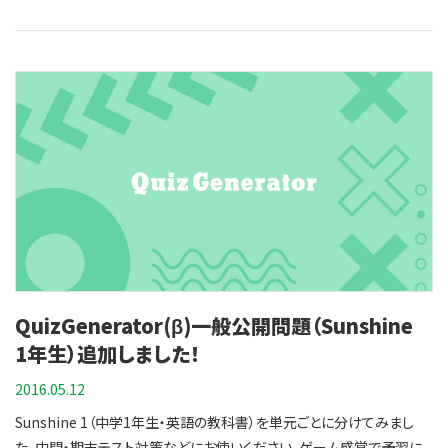
Talk 2 入力（タイピング）問題選択問題Lesson 3GET 入力（タイピン
グ）問題選択問題 USE 入力（タイピング）問題選択問題Lesson
4GET 入力（タイピング）問題選択問題 USE 入力（タイピング）問題選
択問題Let's Talk 3 入力（タイピング）問題選択問題Let's Read 1 前
半入力（タイピング）問題選択問題 後半入力（タイピング）問題選択問
題Lesson 5GET 入力（タイピング）問題選択問題 USE 入力（タイピン
グ）問題選択問題Lesson 6GET 入力（タイピング）問題選択問
題 USE 入力（タイピング）問題選択問題Let's Talk 4 入力（タイピン
グ）問題選択問題Lesson 7GET 入力（タイピング）問題選択問
題 USE 入力（タイピング）問題選択問題Let's Talk 5 入力（タイピン
グ）問題選択問題Let's Read 2 入力（タイピング）問題選択問題Let's
Read 3 前半入力（タイピング）問題選択問題 後半入力（タイピング）問
QuizGenerator(β)一般公開問題（Sunshine
題選択問題ついに教科書3社目です。10ン年前、NEW CROWNに3年
間お世話になったなぁ～。みなさんや、みなさんの親御さんはどの教科
1年生）追加しました！
書でしたか～？
2016.05.12
Sunshine 1（中学1年生・英語の教科書）を単元ごとに分けてみまし
た。中間・期末テスト対策などにお使いください。ゲーム感覚で予習に