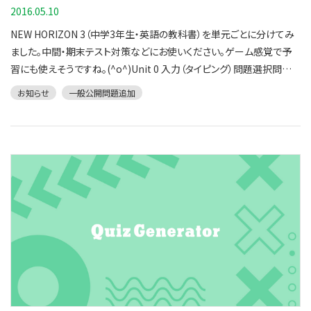
問題普段から使っている言葉も、意外と英語だったりするものですね。
2016.05.10
似た単語同士を一緒に覚えると、覚えやすいかもしれません。(^o^)
NEW HORIZON 3（中学3年生・英語の教科書）を単元ごとに分けてみ
ました。中間・期末テスト対策などにお使いください。ゲーム感覚で予
習にも使えそうですね。(^o^)Unit 0 入力（タイピング）問題選択問題
Unit 1 入力（タイピング）問題選択問題Daily Scene 1 入力（タイピン
お知らせ
一般公開問題追加
グ）問題選択問題Presentation 1 入力（タイピング）問題選択問題
Unit 2 入力（タイピング）問題選択問題Daily Scene 2 入力（タイピン
グ）問題選択問題Unit 3 入力（タイピング）問題選択問題Daily Scene
3 入力（タイピング）問題選択問題Presentation 2 入力（タイピング）
問題選択問題Let's Read 1 入力（タイピング）問題選択問題Unit 4 入
力（タイピング）問題選択問題Daily Scene 4 入力（タイピング）問題選
択問題Unit 5 入力（タイピング）問題選択問題Daily Scene 5 入力（タ
イピング）問題選択問題Unit 6 入力（タイピング）問題選択問題Daily
Scene 6 入力（タイピング）問題選択問題Presentation 3 入力（タイピ
ング）問題選択問題Let's Read 2前半入力（タイピング）問題選択問
題 後半入力（タイピング）問題選択問題Let's Read 3前半入力（タイピ
ング）問題選択問題 後半入力（タイピング）問題選択問題 梅雨目前に