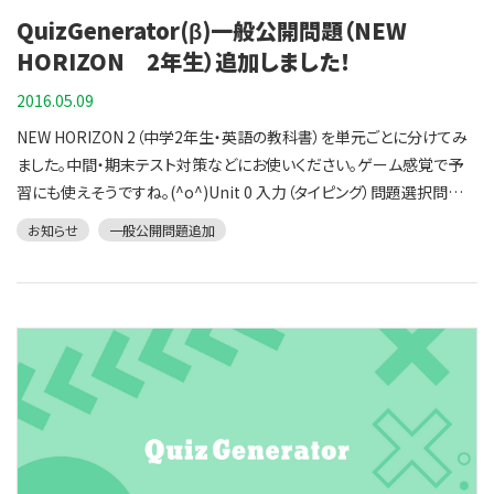
して、もうすでに雨が続きますね。お部屋を除湿すると、カラッと気持ち
QuizGenerator(β)一般公開問題（NEW
いいですよ。一度お試しくださいね。
HORIZON 2年生）追加しました！
2016.05.09
NEW HORIZON 2（中学2年生・英語の教科書）を単元ごとに分けてみ
ました。中間・期末テスト対策などにお使いください。ゲーム感覚で予
習にも使えそうですね。(^o^)Unit 0 入力（タイピング）問題選択問題
Unit 1 入力（タイピング）問題選択問題Daily Scene 1 入力（タイピン
お知らせ
一般公開問題追加
グ）問題選択問題Unit 2 入力（タイピング）問題選択問題Daily Scene
2 入力（タイピング）問題選択問題Unit 3 入力（タイピング）問題選択問
題Daily Scene 3 入力（タイピング）問題選択問題Presentation 1 入
力（タイピング）問題選択問題Let's Read 1 入力（タイピング）問題選択
問題Unit 4 入力（タイピング）問題選択問題Daily Scene 4 入力（タイ
ピング）問題選択問題Unit 5 入力（タイピング）問題選択問題Daily
Scene 5 入力（タイピング）問題選択問題Unit 6 入力（タイピング）問題
選択問題Daily Scene 6 入力（タイピング）問題選択問題
Presentation 2 入力（タイピング）問題選択問題Let's Read 2 入力