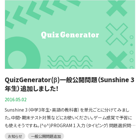
PROGRAM 4入力（タイピング）問題選択問題PROGRAM 5入力（タイ
ピング）問題選択問題POWER-UP 4入力（タイピング）問題選択問題
PROGRAM 6入力（タイピング）問題選択問題POWER-UP 5入力（タイ
ピング）問題選択問題PROGRAM 7入力（タイピング）問題選択問題
POWER-UP 6入力（タイピング）問題選択問題My Project 5入力（タイ
ピング）問題選択問題PROGRAM 8入力（タイピング）問題選択問題
PROGRAM 9入力（タイピング）問題選択問題POWER-UP 7入力（タイ
ピング）問題選択問題PROGRAM 10入力（タイピング）問題選択問題
POWER-UP 8入力（タイピング）問題選択問題PROGRAM 11入力（タ
イピング）問題選択問題POWER-UP 9入力（タイピング）問題選択問題
QuizGenerator(β)一般公開問題（Sunshine 3
My Project 6入力（タイピング）問題選択問題PROGRAM 12入力（タイ
ピング）問題選択問題前の記事で同じSunshineの中学3年生をご紹介
年生）追加しました！
しましたが、こちらの方が単元が多いですね。連休はたくさん楽しんで、
2016.05.02
連休明けから学習に頭を切り替えできるかがポイントのような気がし
Sunshine 3（中学3年生・英語の教科書）を単元ごとに分けてみまし
ます。(^o^)
た。中間・期末テスト対策などにお使いください。ゲーム感覚で予習に
も使えそうですね。(^o^)PROGRAM 1 入力（タイピング）問題選択問題
POWER-UP 1 入力（タイピング）問題選択問題PROGRAM 2 入力（タ
お知らせ
一般公開問題追加