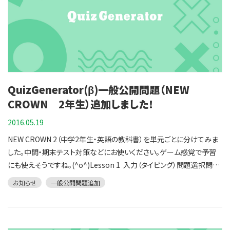
入力（タイピング）問題選択問題Let's Talk 4 入力（タイピング）問題選
択問題Lesson 5GETPart1 入力（タイピング）問題選択問題 Part2,3
前半入力（タイピング）問題選択問題 Part3後半入力（タイピング）問題
選択問題Let's Talk 5 入力（タイピング）問題選択問題Lesson
6GETPart1,2前半入力（タイピング）問題選択問題 Part2後半,3入力
（タイピング）問題選択問題Let's Talk 6 入力（タイピング）問題選択問
QuizGenerator(β)一般公開問題（NEW
題Lesson 7GET前半入力（タイピング）問題選択問題 後半入力（タイ
ピング）問題選択問題 USE 入力（タイピング）問題選択問題Let's Talk
CROWN 2年生）追加しました！
7 入力（タイピング）問題選択問題Lesson 8GET前半 入力（タイピン
2016.05.19
グ）問題選択問題 後半 入力（タイピング）問題選択問題 USE 入力（タ
NEW CROWN 2（中学2年生・英語の教科書）を単元ごとに分けてみま
イピング）問題選択問題Let's Talk 8 入力（タイピング）問題選択問題
した。中間・期末テスト対策などにお使いください。ゲーム感覚で予習
Lesson 9GET前半入力（タイピング）問題選択問題 後半入力（タイピ
にも使えそうですね。(^o^)Lesson 1 入力（タイピング）問題選択問題
ング）問題選択問題 USE 入力（タイピング）問題選択問題Let's Talk
Let's Talk 1 入力（タイピング）問題選択問題Lesson 2GET 入力（タ
9 入力（タイピング）問題選択問題Let's Read 入力（タイピング）問題
お知らせ
一般公開問題追加
イピング）問題選択問題 USE 入力（タイピング）問題選択問題Let's
選択問題単語数が多かったので、より細かく分けてみました。それぞれ
Talk 2 入力（タイピング）問題選択問題Lesson 3GET前半入力（タイ
約20問程度になっています。問題が変だったり、タイプミスがあれば、遠
ピング）問題選択問題 後半入力（タイピング）問題選択問題 USE 入力
慮無くご連絡くださいね。日中は熱中症に気をつけましょう！
（タイピング）問題選択問題Let's Talk 3 入力（タイピング）問題選択問