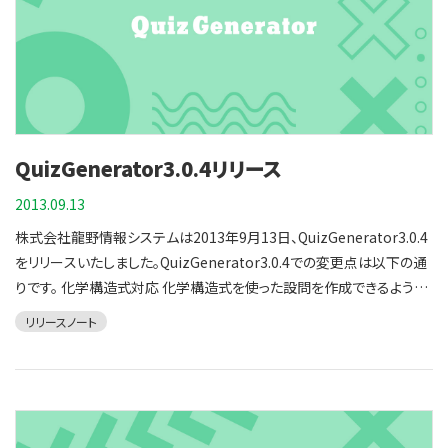
QuizGenerator3.0.4リリース
2013.09.13
株式会社龍野情報システムは2013年9月13日、QuizGenerator3.0.4
をリリースいたしました。QuizGenerator3.0.4での変更点は以下の通
りです。 化学構造式対応 化学構造式を使った設問を作成できるように
なりました。化学構造式をxymtex形式で記述しておくと、画像としてプ
リリースノート
レイヤーに組み込まれます。そのため、PCやスマートフォンの各種ブラ
ウザで美しい化学構造式を確実に表示できます。 記述式問題の複数回
答（順不同）に対応 従来の記述式問題では、クイズ作成時の回答と完
全一致するよう回答しなければ正答となりませんでしたが、今回追加
した出題形式では指定したキーワードが全て含まれていれば正解とな