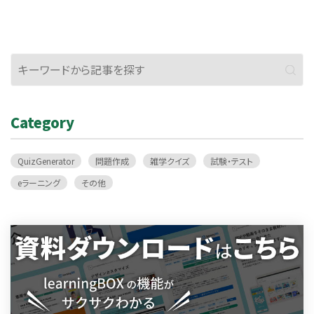
と、解答後に解説として表示されます。 #messages_intro:物質名を答
えよ。 C fill-in: 炭素|Cは炭素を表しています。 正誤に対する解説 最初
の正解例の末尾と、２番目の正解例の末尾に|で区切って文章を書くと、
正答時には１つ目の文章が、誤答時には２つ目の文章が解説として表
示されます。正解例が２つない場合でも最初の正解例の次の行（テーブ
ル形式の場合はタブ区切り）に|誤答時の解説を記述することで正誤に
対する解説の表示が可能です。 #messages_intro:物質名を答えよ。
Category
C fill-in: 炭素|正解です。 |間違いです。Cは炭素を表しています。 P fill-
in: リン|正解です。 燐|間違いです。Pはリン（燐）を表しています。
QuizGenerator
問題作成
雑学クイズ
試験・テスト
eラーニング
その他