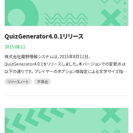
QuizGenerator4.0.1リリース
2015.08.11
株式会社龍野情報システムは、2015年8月11日、
QuizGenerator4.0.1をリリースしました。本バージョンでの変更点は
以下の通りです。 プレイヤーのオプション値設定による文字サイズ指定
と多言語指定の不具合を解消 QuizGeneratorでは、クイズプレイヤー
リリースノート
不具合
の文字サイズ・言語を指定できますが、この機能が動作しないという不
具合がバージョン4.0.0で発生しておりました。本バージョンで解消して
おります。 ■下記、２項目のオプション値の設定方法です。 項目名 デフ
ォルト値 説明 font-size 16px フォントサイズを指定します。必ずpxな
どの単位を指定して下さい。 lang ja 何も指定しないと日本語のインタ
ーフェースが使用されます。enを指定すると英語のインターフェースに
切り替わります。