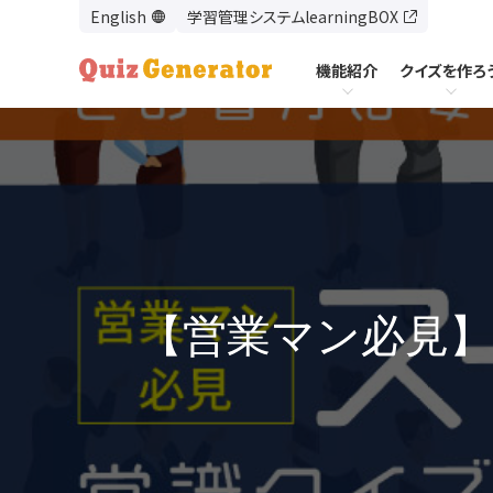
学習管理システムlearningBOX
機能紹介
クイズを作ろ
機能紹介
クイズを作ろう
使い方
基本的な
出題形式
モード設
【営業マン必見