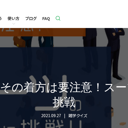
う
使い方
ブログ
FAQ
作り方
出題形式一覧
問題作成フォームで作る
クイズのオプション設定
一覧
オプション機能一覧
テキストで問題を作る
問題作成フォームの活用
定
モード設定
エクセルで問題を作る
ライセンス購入者限定機能
】その着方は要注意！スー
挑戦
2021.09.27
雑学クイズ