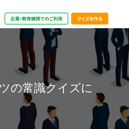
企業・教育機関でのご利用
クイズを作る
ライセンス購入のご案内
変換ツール
機能とマニュアル一覧
搭載機能一覧
オプション項目一覧
リリースノート
推奨環境
ツの常識クイズに