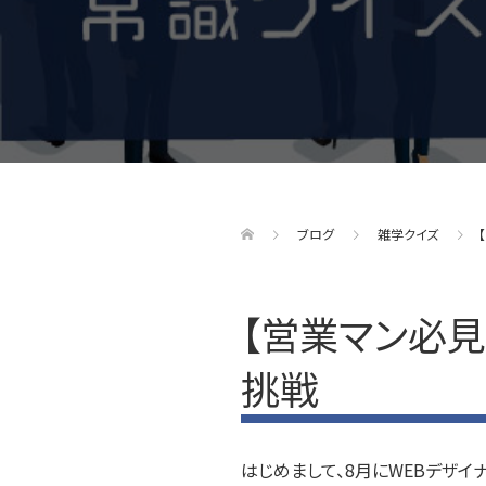
ブログ
雑学クイズ
【営業マン必
挑戦
はじめまして、8月にWEBデザイ