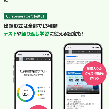
す。
QuizGeneratorの特徴01
出題形式は全部で13種類
テスト
や
繰り返し学習
に使える設定も！