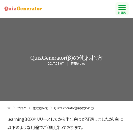
MENU
QuizGenerator(β)の使われ方
2017.03.07
管理者blog
ブログ
管理者blog
QuizGenerator(β)の使われ方
learningBOXをリリースしてから半年余りが経過しましたが、主に
以下のような用途でご利用頂いております。