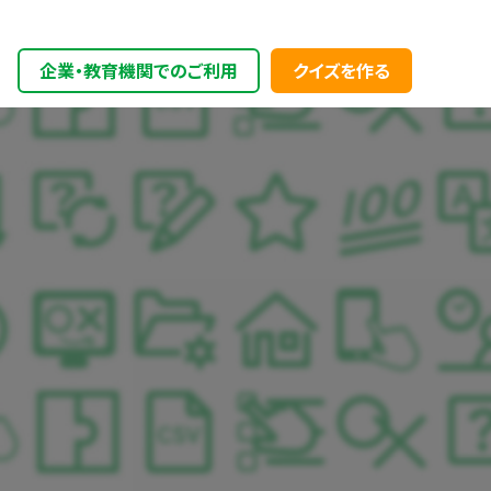
企業・教育機関でのご利用
クイズを作る
ライセンス購入のご案内
変換ツール
機能とマニュアル一覧
搭載機能一覧
オプション項目一覧
リリースノート
推奨環境