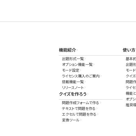
機能紹介
使い方
出題形式一覧
基本
オプション機能一覧
出題
モード設定
モー
ライセンス購入のご案内
クイズ
搭載機能一覧
問題
リリースノート
ライ
機能と
クイズを作ろう
オプシ
問題作成フォームで作る
推奨
テキストで問題を作る
エクセルで問題を作る
変換ツール