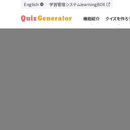
学習管理システムlearningBOX
機能紹介
クイズを作ろ
機能紹介
クイズを作ろう
使い方
出題形式一覧
問題作成フォームで作る
基本的な作り方
オプション機能一覧
テキストで問題を作る
出題形式一覧
モード設定
エクセルで問題を作る
モード設定