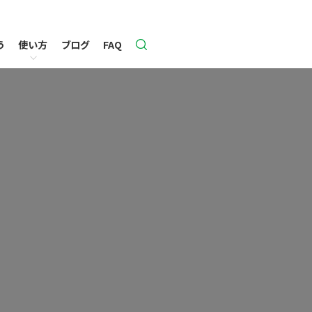
う
使い方
ブログ
FAQ
ライセンス購入のご案内
変換ツール
クイズのオプション設定
機能とマニュアル一覧
搭載機能一覧
問題作成フォームの活用
オプション項目一覧
リリースノート
ライセンス購入者限定機能
推奨環境