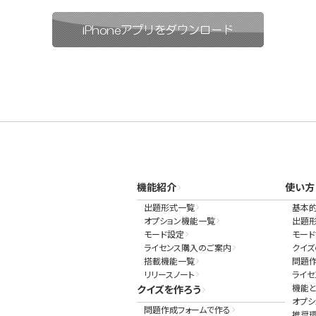
機能紹介
使い方
出題形式一覧
基本
オプション機能一覧
出題
モード設定
モー
ライセンス購入のご案内
クイズ
搭載機能一覧
問題
リリースノート
ライ
機能と
クイズを作ろう
オプシ
問題作成フォームで作る
推奨