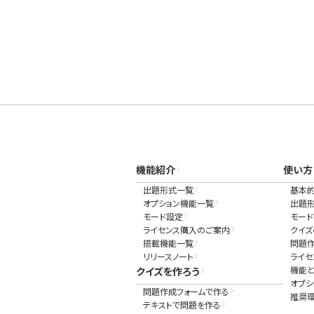
機能紹介
使い方
出題形式一覧
基本
オプション機能一覧
出題
モード設定
モー
ライセンス購入のご案内
クイズ
搭載機能一覧
問題
リリースノート
ライ
機能と
クイズを作ろう
オプシ
問題作成フォームで作る
推奨
テキストで問題を作る