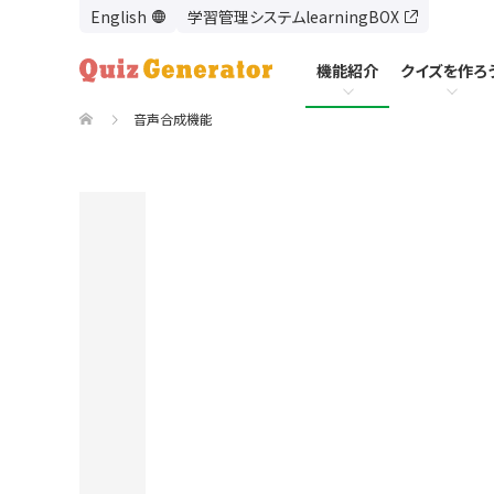
学習管理システムlearningBOX
機能紹介
クイズを作ろ
音声合成機能
機能紹介
クイズを作ろう
使い方
出題形式一覧
問題作成フォームで作る
基本的な作り方
オプション機能一覧
テキストで問題を作る
出題形式一覧
モード設定
エクセルで問題を作る
モード設定