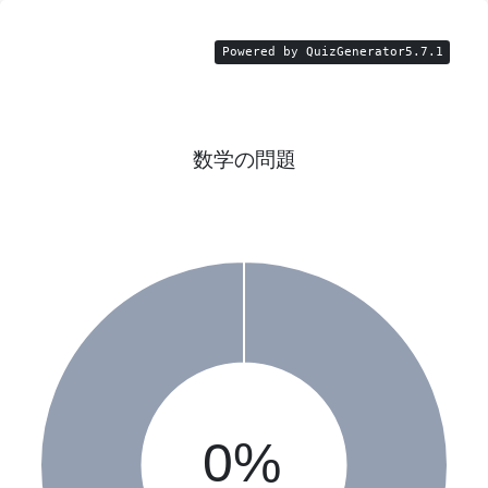
Powered by
QuizGenerator5.7.1
数学の問題
0
%